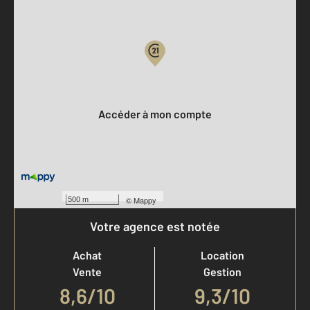
Parlons de vous, parlons biens
Votre compte :
Accéder à mon compte
500 m
©
Mappy
Votre agence est notée
Achat
Location
Vente
Gestion
8,6
/
10
9,3/10