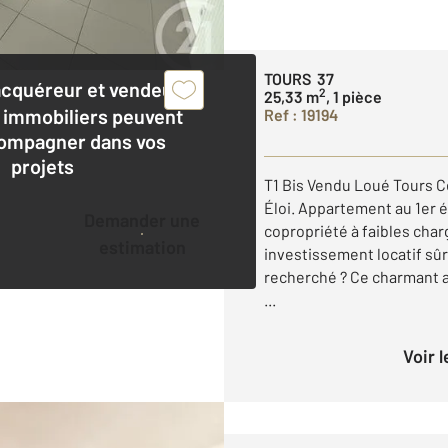
TOURS 37
acquéreur et vendeur,
2
25,33 m
, 1 pièce
 immobiliers peuvent
Ref : 19194
ompagner dans vos
projets
T1 Bis Vendu Loué Tours C
Éloi. Appartement au 1er é
Demander une
copropriété à faibles cha
estimation
investissement locatif sû
recherché ? Ce charmant a
...
Voir 