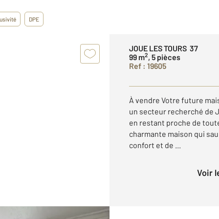
usivité
DPE
JOUE LES TOURS 37
2
99 m
, 5 pièces
Ref : 19605
À vendre Votre future mais
un secteur recherché de J
en restant proche de tout
charmante maison qui saur
confort et de ...
Voir 