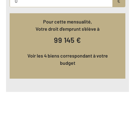
€
Pour cette mensualité,
Votre droit d'emprunt s'élève à
99 145
€
Voir les 4 biens correspondant à votre
budget