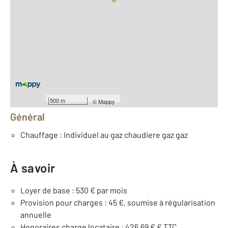
Vue globale
2
Surface totale : 38,8 m
2
Surface habitable : 38,8 m
ème
Étage : 3
Nombre de pièces : 2
[Voir le détail]
Équipements
500 m
©
Mappy
Général
Chauffage : Individuel au gaz chaudiere gaz gaz
À savoir
Loyer de base : 530 € par mois
Provision pour charges : 45 €, soumise à régularisation
annuelle
Honoraires charge locataire : 426,69 € € TTC