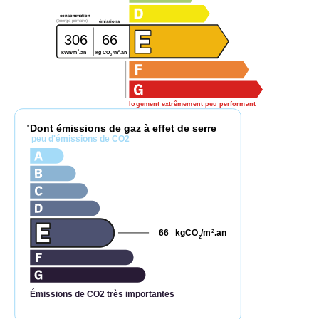
consommation
(énergie primaire)
émissions
306
66
2
2
kg CO
/m
.an
kWh/m
.an
2
logement extrêmement peu performant
Dont émissions de gaz à effet de serre
*
peu d'émissions de CO2
66
kgCO
/m
.an
2
2
Émissions de CO2 très importantes