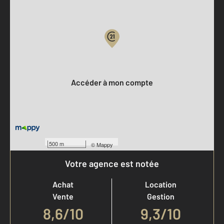
Parlons de vous, parlons biens
Votre compte :
Accéder à mon compte
500 m
©
Mappy
Votre agence est notée
Achat
Location
Vente
Gestion
8,6
/
10
9,3/10