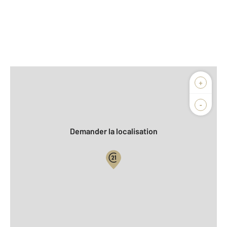
Afficher sur la carte :
+
Agence
-
Demander la localisation
Vue globale
Location meublée
2
Surface totale : 83,0 m
2
Surface habitable : 83,0 m
Type d'appartement : F4