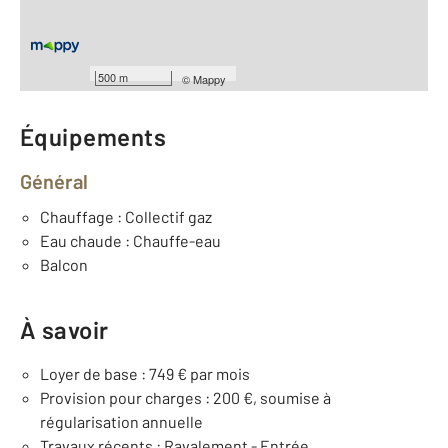
er
Étage : 1
Nombre de pièces : 5
[Voir le détail]
Année construction : 1966
500 m
©
Mappy
Équipements
Général
Chauffage : Collectif gaz
Eau chaude : Chauffe-eau
Balcon
À savoir
Loyer de base : 749 € par mois
Provision pour charges : 200 €, soumise à
régularisation annuelle
Travaux récents : Ravalement - Entrée