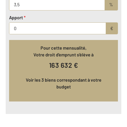
%
Apport
*
€
Pour cette mensualité,
Votre droit d'emprunt s'élève à
163 632
€
Voir les 3 biens correspondant à votre
budget