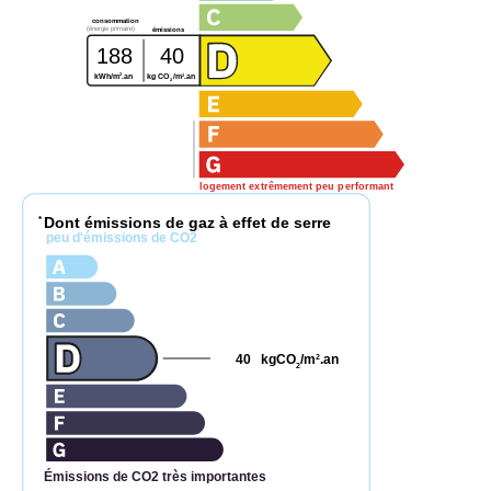
consommation
(énergie primaire)
émissions
188
40
2
2
kWh/m
.an
kg CO
/m
.an
2
logement extrêmement peu performant
Dont émissions de gaz à effet de serre
*
peu d'émissions de CO2
40
kgCO
/m
.an
2
2
Émissions de CO2 très importantes