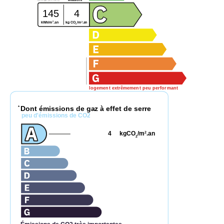
émissions
145
4
2
2
kg CO
/m
.an
kWh/m
.an
2
logement extrêmement peu performant
Dont émissions de gaz à effet de serre
*
peu d'émissions de CO2
4
kgCO
/m
.an
2
2