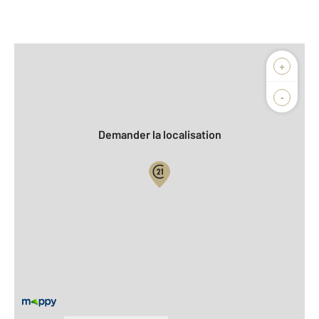
Afficher sur la carte :
+
Agence
Biens vendus
-
Demander la localisation
Vue globale
2
Surface totale : 45 m
2
Surface habitable : 45 m
Type d'appartement : F2
ème
Étage : 4
Nombre de pièces : 2
[Voir le détail]
Année construction : 2008