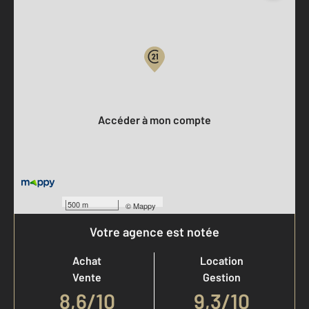
Parlons de vous, parlons biens
Votre compte :
Accéder à mon compte
500 m
©
Mappy
Votre agence est notée
Achat
Location
Vente
Gestion
8,6
/
10
9,3/10