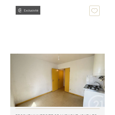
Exclusivité
JOUE LES TOURS 37
2
15,35 m
, 1 pièce
Ref : 19566
Appartement T1 à louer
351 €
par mois charges comprises
Visiter le site dédié