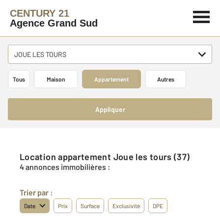
CENTURY 21
Agence Grand Sud
JOUE LES TOURS
Tous
Maison
Appartement
Autres
Appliquer
Location appartement Joue les tours (37)
4 annonces immobilières :
Trier par :
Date
Prix
Surface
Exclusivité
DPE