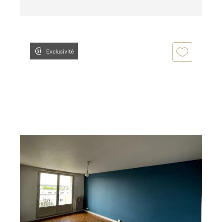
Exclusivité
JOUE LES TOURS 37
2
33,19 m
, 1 pièce
Ref : 19465
Appartement F1 à louer
542 €
par mois charges comprises