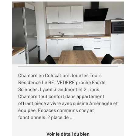
JOUE LES TOURS 37
2
64,36 m
, 3 pièces
Ref : 19516
Appartement F3 à louer
550 €
par mois charges comprises
Visiter le site dédié
Chambre en Colocation! Joue les Tours
Résidence Le BELVEDERE proche Fac de
Sciences, Lycée Grandmont et 2 Lions.
Chambre tout confort dans appartement
offrant pièce à vivre avec cuisine Aménagée et
équipée. Espaces communs cosy et
fonctionnels. 2 place de ...
Voir le détail du bien