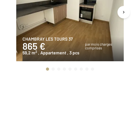
CHAMBRAY LES TOURS 37
TO
865 €
9
par mois charges
comprises
2
59,2 m
, Appartement
, 3 pcs
83