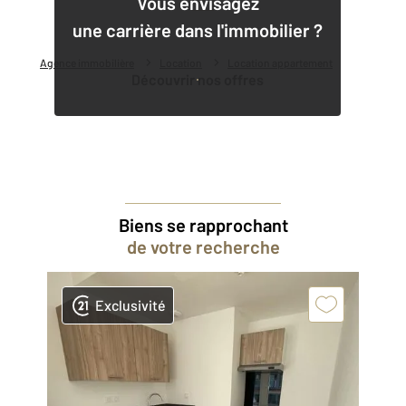
Vous envisagez
une carrière dans l'immobilier ?
Agence immobilière
Location
Location appartement
Découvrir nos offres
Biens se rapprochant
de votre recherche
Exclusivité