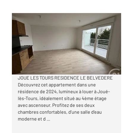
JOUE LES TOURS 37
2
62,16 m
, 3 pièces
Ref : 19532
Appartement F3 à louer
810 €
par mois charges comprises
JOUE LES TOURS RESIDENCE LE BELVEDERE
Découvrez cet appartement dans une
résidence de 2024, lumineux à louer à Joué-
lès-Tours, idéalement situé au 4ème étage
avec ascenseur. Profitez de ses deux
chambres confortables, d'une salle d'eau
moderne et d ...