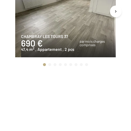
CHAMBRAY LES TOURS 37
TO
690 €
3
par mois charges
comprises
2
47,4 m
, Appartement
, 2 pcs
15