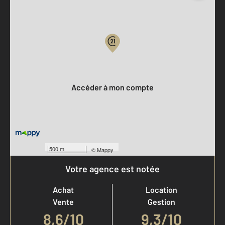
Parlons de vous, parlons biens
Votre compte :
Accéder à mon compte
500 m
©
Mappy
Votre agence est notée
Achat
Location
Vente
Gestion
8,6
/
10
9,3/10