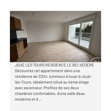
JOUE LES TOURS 37
2
62,16 m
, 3 pièces
Ref : 19532
Appartement F3 à louer
810 €
par mois charges comprises
JOUE LES TOURS RESIDENCE LE BELVEDERE
Découvrez cet appartement dans une
résidence de 2024, lumineux à louer à Joué-
lès-Tours, idéalement situé au 4ème étage
avec ascenseur. Profitez de ses deux
chambres confortables, d'une salle d'eau
moderne et d ...