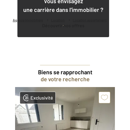
Vous envisagez
une carrière dans l'immobilier ?
Agence immobilière
Location
Location appartement
Découvrir nos offres
Biens se rapprochant
de votre recherche
Exclusivité