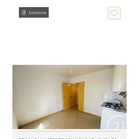
Exclusivité
JOUE LES TOURS 37
2
15,35 m
, 1 pièce
Ref : 19566
Appartement T1 à louer
351 €
par mois charges comprises
Visiter le site dédié