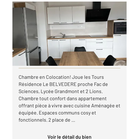
JOUE LES TOURS 37
2
64,36 m
, 3 pièces
Ref : 19516
Appartement F3 à louer
550 €
par mois charges comprises
Visiter le site dédié
Chambre en Colocation! Joue les Tours
Résidence Le BELVEDERE proche Fac de
Sciences, Lycée Grandmont et 2 Lions.
Chambre tout confort dans appartement
offrant pièce à vivre avec cuisine Aménagée et
équipée. Espaces communs cosy et
fonctionnels. 2 place de ...
Voir le détail du bien