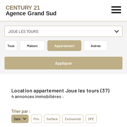
CENTURY 21
Agence Grand Sud
JOUE LES TOURS
Tous
Maison
Appartement
Autres
Appliquer
Location appartement Joue les tours (37)
4 annonces immobilières :
Trier par :
Date
Prix
Surface
Exclusivité
DPE