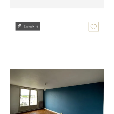
Exclusivité
JOUE LES TOURS 37
2
33,19 m
, 1 pièce
Ref : 19465
Appartement F1 à louer
542 €
par mois charges comprises