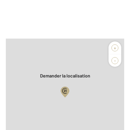
Afficher sur la carte :
+
Agence
Biens vendus
-
Demander la localisation
Vue globale
2
Surface totale : 65,7 m
2
Surface habitable : 65,7 m
er
Étage : 1