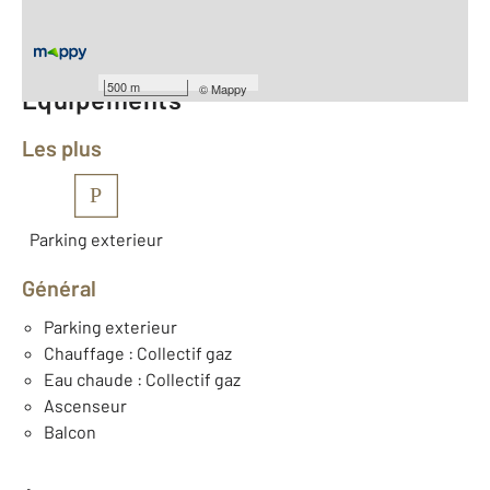
Nombre de pièces : 3
[Voir le détail]
Année construction : 1966
500 m
©
Mappy
Équipements
Les plus
P
Parking exterieur
Général
Parking exterieur
Chauffage : Collectif gaz
Eau chaude : Collectif gaz
Ascenseur
Balcon