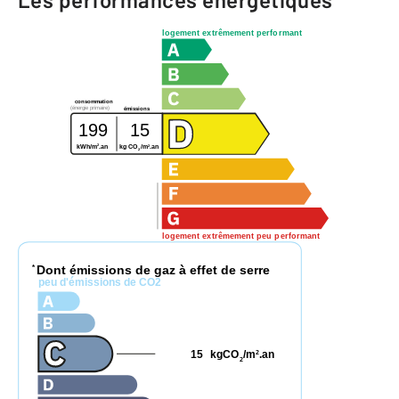
logement extrêmement performant
consommation
(énergie primaire)
émissions
199
15
2
2
kWh/m
.an
kg CO
/m
.an
2
logement extrêmement peu performant
Dont émissions de gaz à effet de serre
*
peu d'émissions de CO2
15
kgCO
/m
.an
2
2