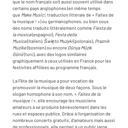
que le nom français soit aussi souvent utilisé dans
certains pays anglophones (en même temps
que
Make Music!
, traduction littérale de « Faites de
la musique ! ») ou germanophones, ou bien sous
des noms traduits littéralement comme
Fiesta de
la música
(espagnol),
Festa della
Musica
(italien),
Święto Muzyki
(polonais),
Praznik
Muzike
(bosnien) ou encore
Dünya Müzik
Günü
(turc), avec des logos similaires
graphiquement à ceux utilisés en France pour les
festivités affiliées au programme français.
La Fête de la musique a pour vocation de
promouvoir la musique de deux façons. Sous le
slogan homophone à son nom, «
Faites de la
musique !
», elle encourage les musiciens
amateurs à se produire bénévolement dans les
rues et espaces publics. Grâce à l'organisation de
nombreux concerts gratuits, d'amateurs mais aussi
de professionnels, elle permet à un public large