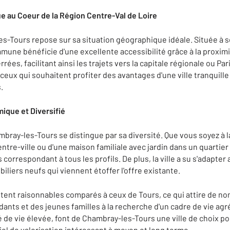
 au Coeur de la Région Centre-Val de Loire
les-Tours repose sur sa situation géographique idéale. Située à
mmune bénéficie d'une excellente accessibilité grâce à la proximi
rées, facilitant ainsi les trajets vers la capitale régionale ou Par
ceux qui souhaitent profiter des avantages d'une ville tranquille
.
ique et Diversifié
bray-les-Tours se distingue par sa diversité. Que vous soyez à l
re-ville ou d'une maison familiale avec jardin dans un quartier
 correspondant à tous les profils. De plus, la ville a su s'adapte
iers neufs qui viennent étoffer l'offre existante.
restent raisonnables comparés à ceux de Tours, ce qui attire de 
ts et des jeunes familles à la recherche d'un cadre de vie agré
é de vie élevée, font de Chambray-les-Tours une ville de choix po
el de valorisation intéressant à moyen et long terme.