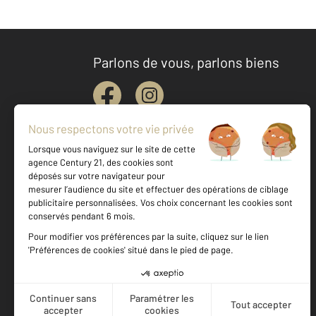
Parlons de vous, parlons biens
Votre agence est notée
Achat
Location
Vente
Gestion
8,6
/
10
9,3/10